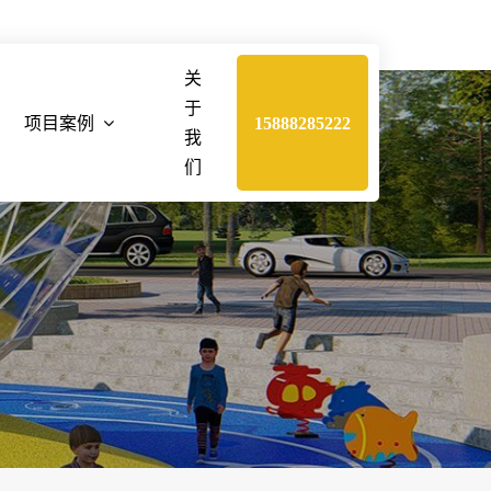
关
于
项目案例
15888285222
我
们