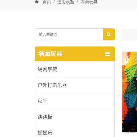
首页
/
通用设施
/
墙面玩具
墙面玩具
绳网攀爬
户外打击乐器
秋千
跷跷板
摇摇乐