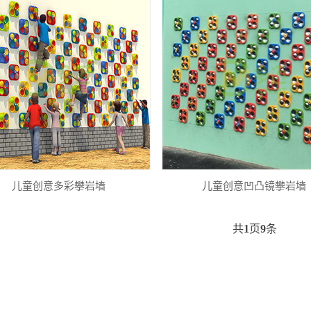
儿童创意多彩攀岩墙
儿童创意凹凸镜攀岩墙
共
1
页
9
条