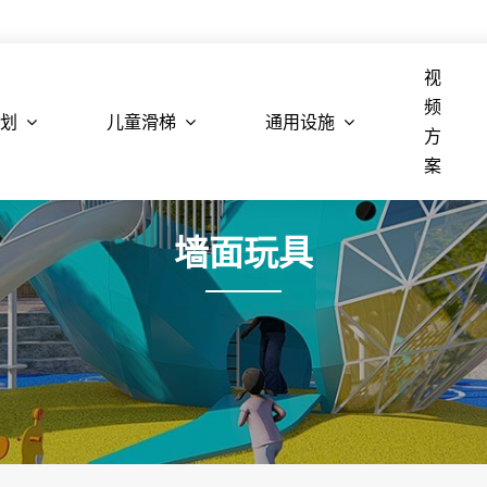
视
频
划
儿童滑梯
通用设施
方
案
墙面玩具