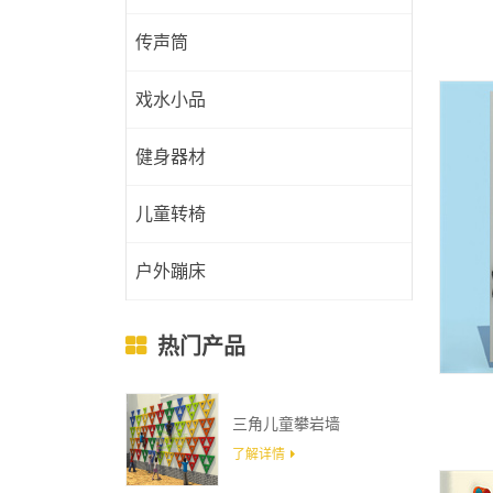
传声筒
戏水小品
健身器材
儿童转椅
户外蹦床
热门产品
三角儿童攀岩墙
了解详情